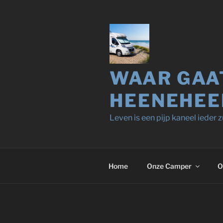
Ga
naar
de
inhoud
WAAR GAA
HEENEHEE
Leven is een pijp kaneel ieder zu
Home
Onze Camper
O