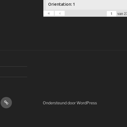
Orientation: 1
«
‹
van
2
sbrief
Youtube
Ondersteund door WordPress
Kellegem.