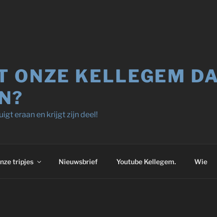
T ONZE KELLEGEM D
N?
igt eraan en krijgt zijn deel!
nze tripjes
Nieuwsbrief
Youtube Kellegem.
Wie