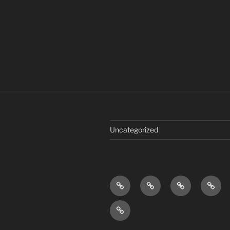
Uncategorized
Home
Onze
Onze
Nieuw
Camper
tripjes
Wie