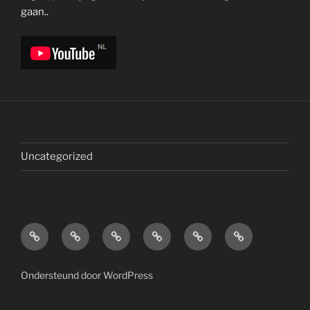
gaan..
Uncategorized
Home
Onze
Onze
Nieuwsbrief
Youtube
Wie
Camper
tripjes
Kellegem.
Ondersteund door WordPress