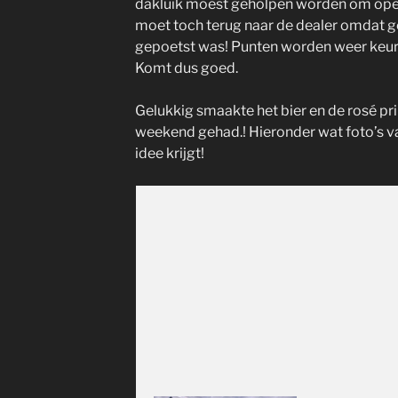
dakluik moest geholpen worden om open 
moet toch terug naar de dealer omdat ge
gepoetst was! Punten worden weer keur
Komt dus goed.
Gelukkig smaakte het bier en de rosé pr
weekend gehad.! Hieronder wat foto’s v
idee krijgt!