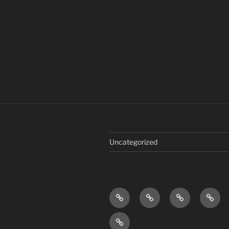
Uncategorized
Home
Onze
Onze
Nieuw
Camper
tripjes
Wie