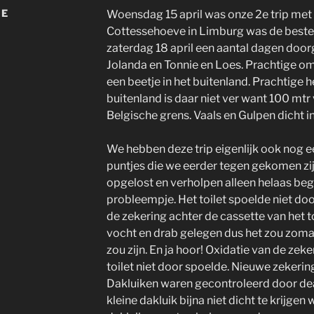
VE
Woensdag 15 april was onze 2e trip me
Cottessehoeve in Limburg was de beste
zaterdag 18 april een aantal dagen door
Jolanda en Tonnie en Loes. Prachtige om
een beetje in het buitenland. Prachtige 
buitenland is daar niet ver want 100 mt
Belgische grens. Vaals en Gulpen dicht i
We hebben deze trip eigenlijk ook nog e
puntjes die we eerder tegen gekomen zij
opgelost en verholpen alleen helaas b
probleempje. Het toilet spoelde niet door
de zekering achter de cassette van het to
vocht en drab gelegen dus het zou zomaa
zou zijn. En ja hoor! Oxidatie van de zek
toilet niet door spoelde. Nieuwe zekerin
Dakluiken waren gecontroleerd door deal
kleine dakluik bijna niet dicht te krijgen 