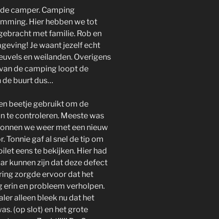
t de camper. Camping
mming. Hier hebben we tot
gebracht met familie. Rob en
geving! Je waant jezelf echt
heuvels en weilanden. Overigens
r van de camping loopt de
n de buurt dus…
en beetje gebruikt om de
n te controleren. Meeste was
egonnen we weer met een nieuw
. Tonnie gaf al snel de tip om
ilet eens te bekijken. Hier had
r kunnen zijn dat deze defect
ering zorgde ervoor dat het
g erin en probleem verholpen.
er alleen bleek nu dat het
was. (op slot) en het grote