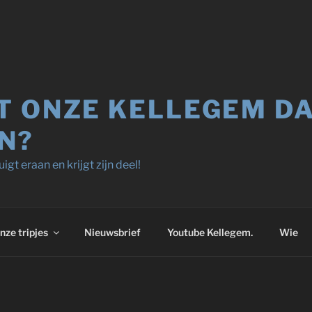
T ONZE KELLEGEM D
N?
igt eraan en krijgt zijn deel!
nze tripjes
Nieuwsbrief
Youtube Kellegem.
Wie