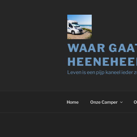
Ga
naar
de
inhoud
WAAR GAA
HEENEHEE
Leven is een pijp kaneel ieder zu
Home
Onze Camper
O