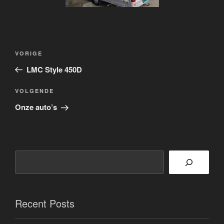
Bericht
Vorig
VORIGE
navigatie
bericht
LMC Style 450D
Volgend
VOLGENDE
bericht
Onze auto’s
Zoeken
Recent Posts